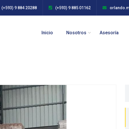
(+593) 9 884 20288
(+593) 9 885 01162
orlando.
Inicio
Nosotros
Asesoría
S
fo