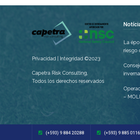
Notíci
La époc
riesgo 
Privacidad | Integridad ©2023
Consej
Capetra Risk Consulting,
inverna
Todos los derechos reservados
Operac
– MOL
(+593) 9 884 20288
(+593) 9 885 011